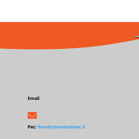
Email

Pec:
foundryservice@pec.it